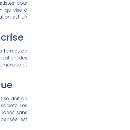
rtistes pour
n qui vise à
ation est un
 crise
es formes de
lisation des
numérique et
que
t se doit de
 société. Les
s idées sans
 pensée est