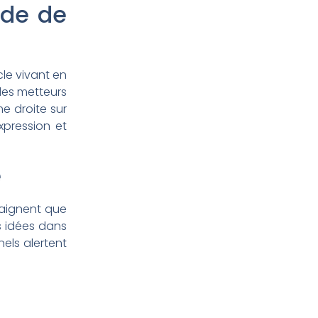
nde de
cle vivant en
des metteurs
e droite sur
xpression et
e
raignent que
s idées dans
nels alertent