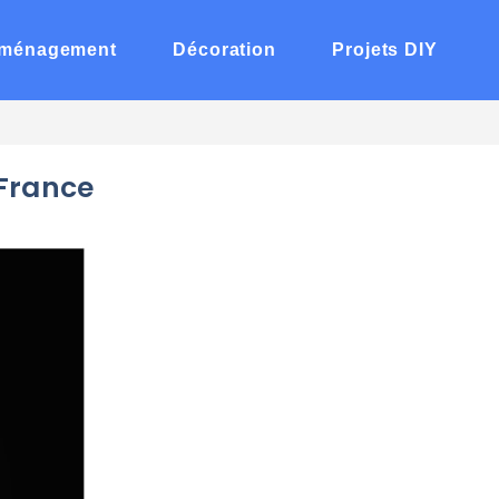
ménagement
Décoration
Projets DIY
 France