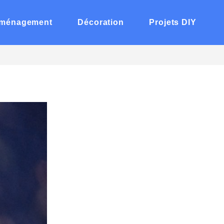
ménagement
Décoration
Projets DIY