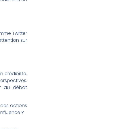
omme Twitter
attention sur
crédibilité.
erspectives.
er au débat
 des actions
’influence ?