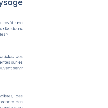
ysage
l revêt une
s décideurs,
les ?
rticles, des
entes sur les
uvent servir
listes, des
pprendre des
iscussions en