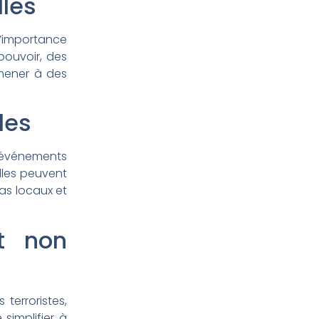
lles
 l’importance
pouvoir, des
 mener à des
les
s événements
lles peuvent
ias locaux et
t non
terroristes,
 simplifier à