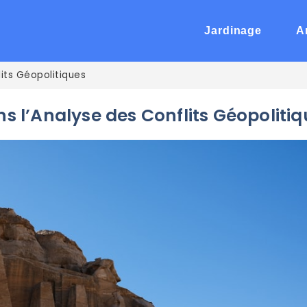
Jardinage
A
lits Géopolitiques
ns l’Analyse des Conflits Géopoliti