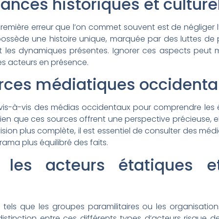
nces historiques et culture
la première erreur que l’on commet souvent est de négliger
possède une histoire unique, marquée par des luttes de 
cent les dynamiques présentes. Ignorer ces aspects peut
des acteurs en présence.
urces médiatiques occidenta
 vis-à-vis des médias occidentaux pour comprendre le
en que ces sources offrent une perspective précieuse, e
 vision plus complète, il est essentiel de consulter des méd
rama plus équilibré des faits.
 les acteurs étatiques e
tels que les groupes paramilitaires ou les organisations 
istinction entre ces différents types d’acteurs risque de