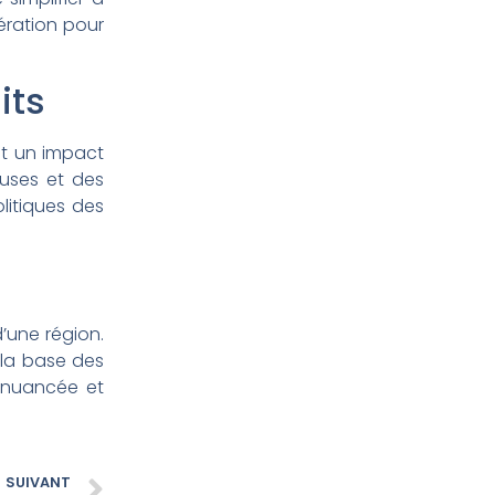
pération pour
its
nt un impact
auses et des
litiques des
d’une région.
 la base des
 nuancée et
SUIVANT