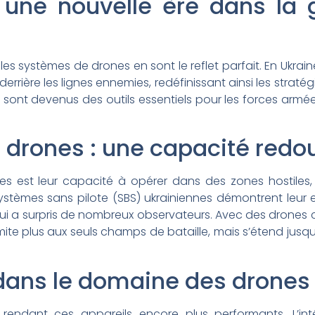
une nouvelle ère dans la 
systèmes de drones en sont le reflet parfait. En Ukraine, 
rrière les lignes ennemies, redéfinissant ainsi les stratégie
 sont devenus des outils essentiels pour les forces armé
 drones : une capacité redo
s est leur capacité à opérer dans des zones hostiles,
systèmes sans pilote (SBS) ukrainiennes démontrent leur e
it qui a surpris de nombreux observateurs. Avec des drones
imite plus aux seuls champs de bataille, mais s’étend jusqu’
dans le domaine des drones
rendant ces appareils encore plus performants. L’int