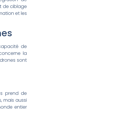
t de ciblage
ation et les
nes
 capacité de
concerne la
 drones sont
tes prend de
, mais aussi
monde entier