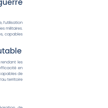
guerre
l’utilisation
s militaires.
es, capables
utable
 rendant les
fficacité en
 capables de
au territoire
égration de