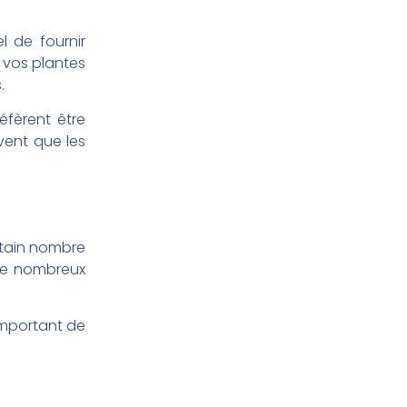
l de fournir
 vos plantes
.
éfèrent être
vent que les
ertain nombre
 de nombreux
 important de