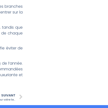
les branches
ntrer sur la
, tandis que
es de chaque
fie éviter de
 de l’année.
recommandées
luxuriante et
SUIVANT
Tendances actuelles en décoration extérieure : les idées à adopter pour votre terrasse ou balcon