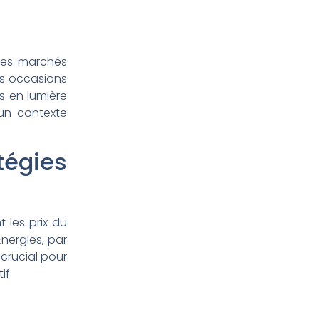
 les marchés
es occasions
s en lumière
 un contexte
égies
 les prix du
nergies, par
 crucial pour
if.