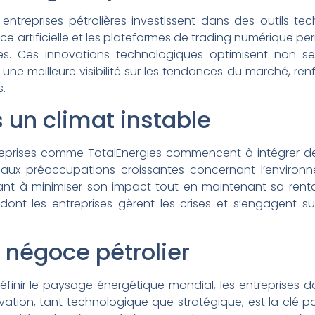
ntreprises pétrolières investissent dans des outils te
nce artificielle et les plateformes de trading numérique p
des. Ces innovations technologiques optimisent non se
ne meilleure visibilité sur les tendances du marché, renf
s.
un climat instable
treprises comme TotalEnergies commencent à intégrer d
 aux préoccupations croissantes concernant l’environn
visant à minimiser son impact tout en maintenant sa rentab
ont les entreprises gèrent les crises et s’engagent s
 négoce pétrolier
éfinir le paysage énergétique mondial, les entreprises do
nnovation, tant technologique que stratégique, est la clé 