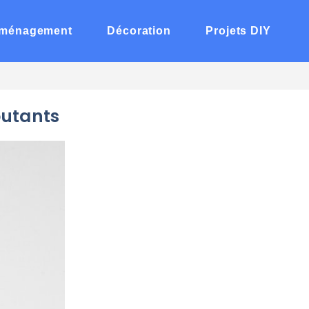
ménagement
Décoration
Projets DIY
butants