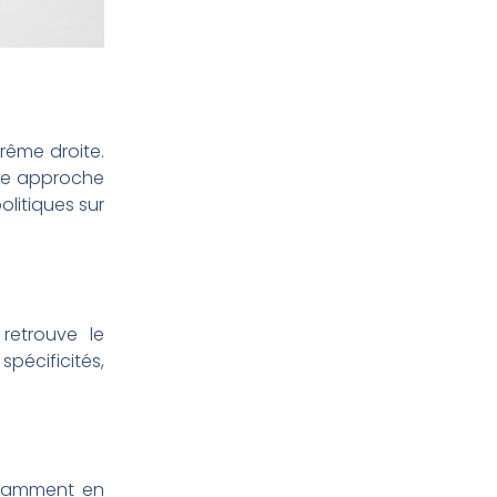
trême droite.
une approche
olitiques sur
retrouve le
pécificités,
notamment en