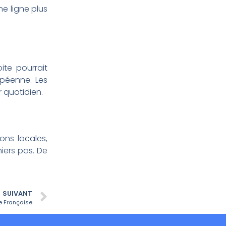
e ligne plus
.
ite pourrait
opéenne. Les
 quotidien.
ons locales,
iers pas. De
SUIVANT
e Française