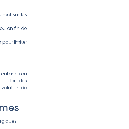
réel sur les
 ou en fin de
 pour limiter
ts cutanés ou
t aller des
’évolution de
tômes
giques :