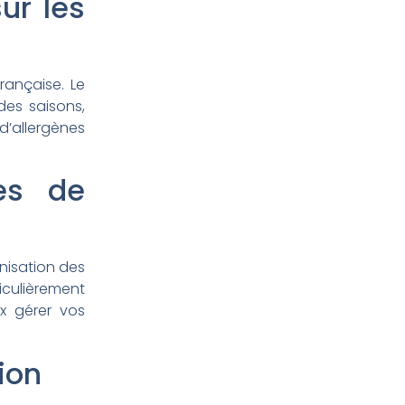
ur les
rançaise. Le
des saisons,
d’allergènes
des de
inisation des
iculièrement
ux gérer vos
ion